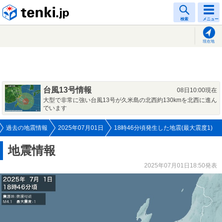
tenki.jp
検索
メニュー
現在地
台風13号情報
08日10:00現在
大型で非常に強い台風13号が久米島の北西約130kmを北西に進ん
でいます
過去の地震情報
2025年07月01日
18時46分頃発生した地震(最大震度1)
地震情報
2025年07月01日18:50発表