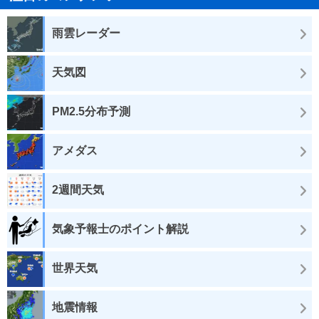
雨雲レーダー
天気図
PM2.5分布予測
アメダス
2週間天気
気象予報士のポイント解説
世界天気
地震情報