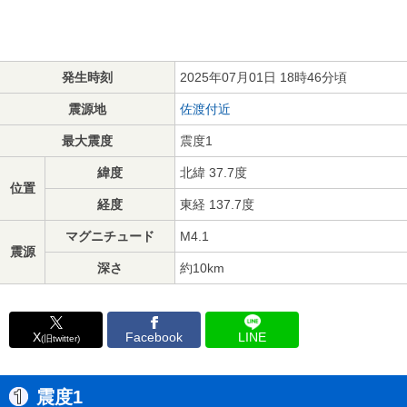
発生時刻
2025年07月01日 18時46分頃
震源地
佐渡付近
最大震度
震度1
緯度
北緯 37.7度
位置
経度
東経 137.7度
マグニチュード
M4.1
震源
深さ
約10km
X
Facebook
LINE
(旧twitter)
震度1