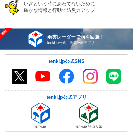
いざという時にあわてないために
確かな情報と行動で防災力アップ
雨雲レーダーで雨を回避！
tenki.jp公式 天気予報アプリ
tenki.jp公式SNS
tenki.jp公式アプリ
tenki.jp
tenki.jp 登山天気