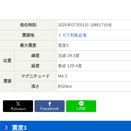
発生時刻
2025年07月01日 18時17分頃
震源地
トカラ列島近海
最大震度
震度3
緯度
北緯 29.3度
位置
経度
東経 129.4度
マグニチュード
M4.2
震源
深さ
約20km
X
Facebook
LINE
(旧twitter)
震度3