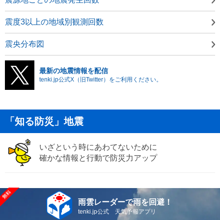
震度3以上の地域別観測回数
震央分布図
最新の地震情報を配信
tenki.jp公式X（旧Twitter）をご利用ください。
「知る防災」地震
いざという時にあわてないために
確かな情報と行動で防災力アップ
雨雲レーダーで雨を回避！
tenki.jp公式 天気予報アプリ