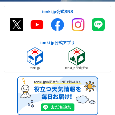
tenki.jp公式SNS
tenki.jp公式アプリ
tenki.jp
tenki.jp 登山天気