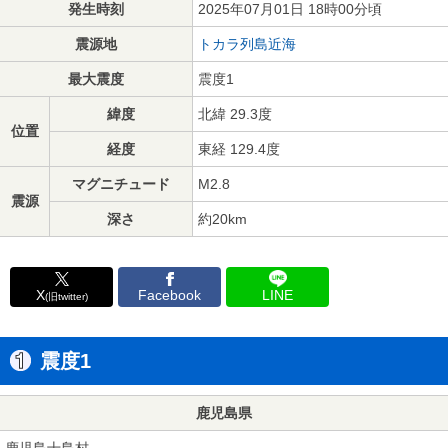
発生時刻
2025年07月01日 18時00分頃
震源地
トカラ列島近海
最大震度
震度1
緯度
北緯 29.3度
位置
経度
東経 129.4度
マグニチュード
M2.8
震源
深さ
約20km
X
Facebook
LINE
(旧twitter)
震度1
鹿児島県
鹿児島十島村