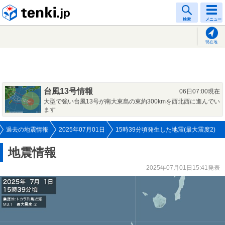
tenki.jp
検索
メニュー
現在地
台風13号情報
06日07:00現在
大型で強い台風13号が南大東島の東約300kmを西北西に進んでい
ます
過去の地震情報
2025年07月01日
15時39分頃発生した地震(最大震度2)
地震情報
2025年07月01日15:41発表