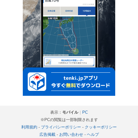
表示：
モバイル
｜
PC
※PCの閲覧は一部制限されます
利用規約
-
プライバシーポリシー
-
クッキーポリシー
広告掲載
-
お問い合わせ
-
ヘルプ