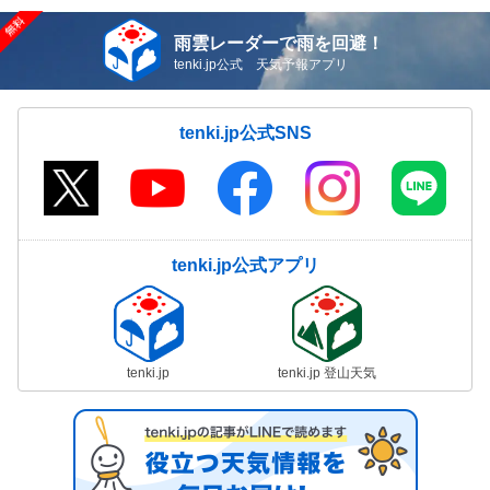
雨雲レーダーで雨を回避！
tenki.jp公式 天気予報アプリ
tenki.jp公式SNS
tenki.jp公式アプリ
tenki.jp
tenki.jp 登山天気