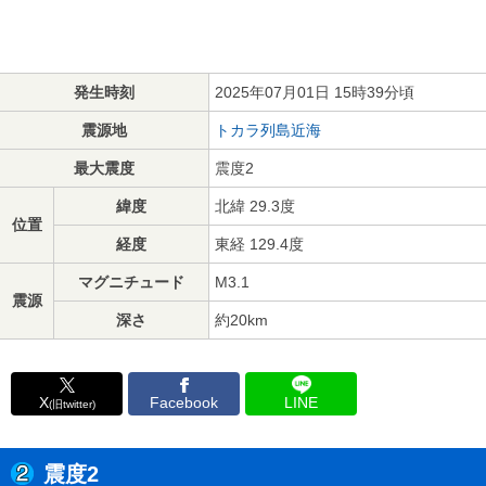
発生時刻
2025年07月01日 15時39分頃
震源地
トカラ列島近海
最大震度
震度2
緯度
北緯 29.3度
位置
経度
東経 129.4度
マグニチュード
M3.1
震源
深さ
約20km
X
Facebook
LINE
(旧twitter)
震度2