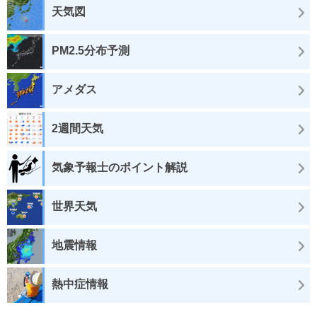
天気図
PM2.5分布予測
アメダス
2週間天気
気象予報士のポイント解説
世界天気
地震情報
熱中症情報