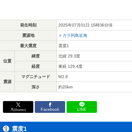
発生時刻
2025年07月01日 15時36分頃
震源地
トカラ列島近海
最大震度
震度1
緯度
北緯 29.3度
位置
経度
東経 129.4度
マグニチュード
M2.8
震源
深さ
約20km
X
Facebook
LINE
(旧twitter)
震度1