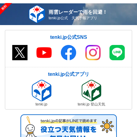
雨雲レーダーで雨を回避！
tenki.jp公式 天気予報アプリ
tenki.jp公式SNS
tenki.jp公式アプリ
tenki.jp
tenki.jp 登山天気