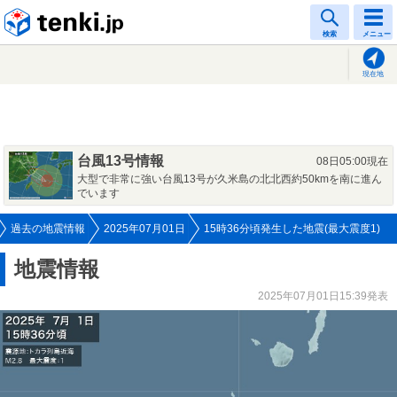
tenki.jp
検索
メニュー
現在地
台風13号情報
08日05:00現在
大型で非常に強い台風13号が久米島の北北西約50kmを南に進ん
でいます
過去の地震情報
2025年07月01日
15時36分頃発生した地震(最大震度1)
地震情報
2025年07月01日15:39発表