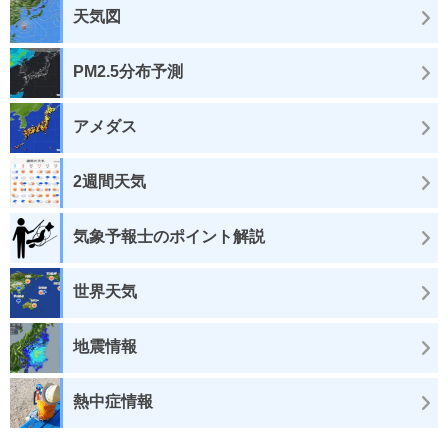
天気図
PM2.5分布予測
アメダス
2週間天気
気象予報士のポイント解説
世界天気
地震情報
熱中症情報