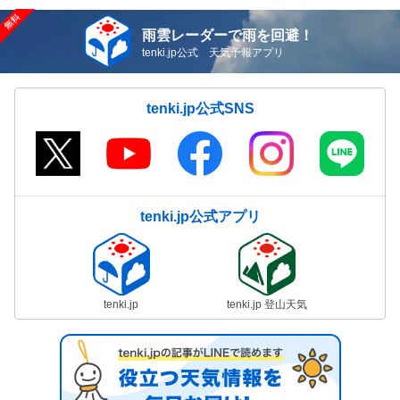
雨雲レーダーで雨を回避！
tenki.jp公式 天気予報アプリ
tenki.jp公式SNS
tenki.jp公式アプリ
tenki.jp
tenki.jp 登山天気