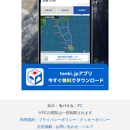
表示：
モバイル
｜
PC
※PCの閲覧は一部制限されます
利用規約
-
プライバシーポリシー
-
クッキーポリシー
広告掲載
-
お問い合わせ
-
ヘルプ