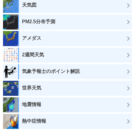
天気図
PM2.5分布予測
アメダス
2週間天気
気象予報士のポイント解説
世界天気
地震情報
熱中症情報