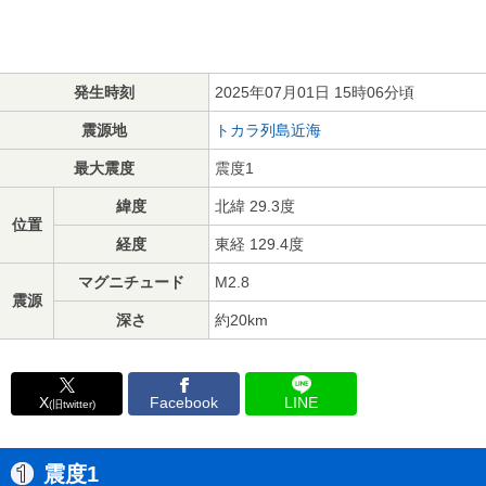
発生時刻
2025年07月01日 15時06分頃
震源地
トカラ列島近海
最大震度
震度1
緯度
北緯 29.3度
位置
経度
東経 129.4度
マグニチュード
M2.8
震源
深さ
約20km
X
Facebook
LINE
(旧twitter)
震度1