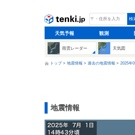
tenki.jp
検
天気予報
観測
雨雲レーダー
天気図
トップ
地震情報
過去の地震情報
2025年
地震情報