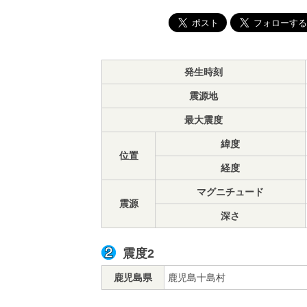
発生時刻
震源地
最大震度
緯度
位置
経度
マグニチュード
震源
深さ
震度2
鹿児島県
鹿児島十島村