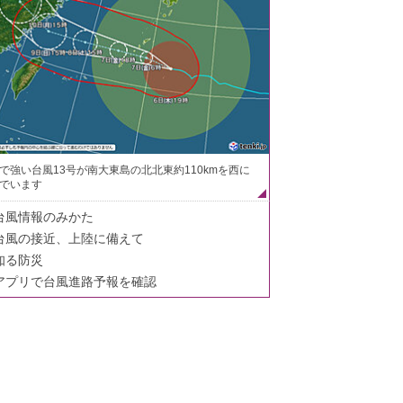
で強い台風13号が南大東島の北北東約110kmを西に
でいます
台風情報のみかた
台風の接近、上陸に備えて
知る防災
アプリで台風進路予報を確認