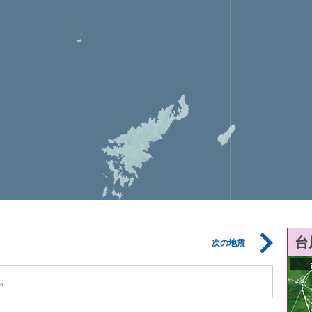
台
次の地震
。