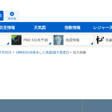
索
現在地
防災情報
天気図
指数情報
レジャー
PM2.5分布予測
地震情報
気
07月01日
14時43分頃発生した地震(最大震度2)
拡大画像