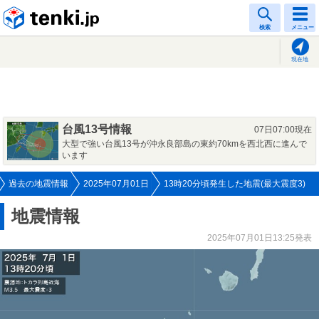
tenki.jp
検索
メニュー
現在地
台風13号情報
07日07:00現在
大型で強い台風13号が沖永良部島の東約70kmを西北西に進んで
います
過去の地震情報
2025年07月01日
13時20分頃発生した地震(最大震度3)
地震情報
2025年07月01日13:25発表