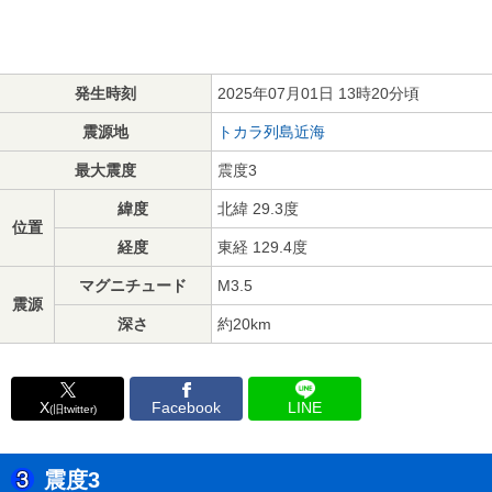
発生時刻
2025年07月01日 13時20分頃
震源地
トカラ列島近海
最大震度
震度3
緯度
北緯 29.3度
位置
経度
東経 129.4度
マグニチュード
M3.5
震源
深さ
約20km
X
Facebook
LINE
(旧twitter)
震度3