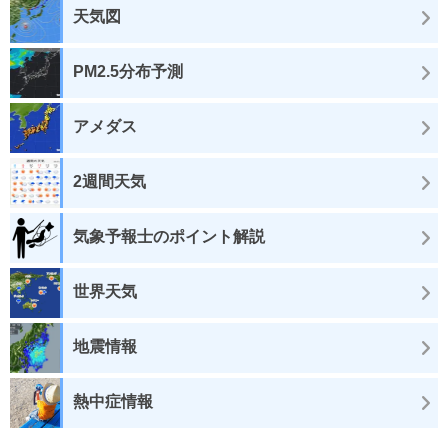
天気図
PM2.5分布予測
アメダス
2週間天気
気象予報士のポイント解説
世界天気
地震情報
熱中症情報