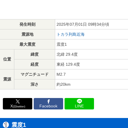
発生時刻
2025年07月01日 09時34分頃
震源地
トカラ列島近海
最大震度
震度1
緯度
北緯 29.4度
位置
経度
東経 129.4度
マグニチュード
M2.7
震源
深さ
約20km
X
Facebook
LINE
(旧twitter)
震度1