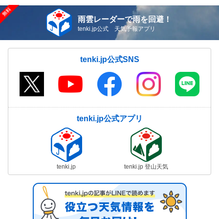
雨雲レーダーで雨を回避！
tenki.jp公式 天気予報アプリ
tenki.jp公式SNS
tenki.jp公式アプリ
tenki.jp
tenki.jp 登山天気