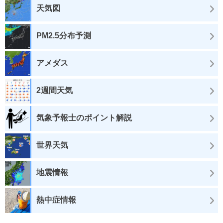
天気図
PM2.5分布予測
アメダス
2週間天気
気象予報士のポイント解説
世界天気
地震情報
熱中症情報