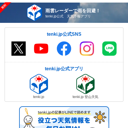
雨雲レーダーで雨を回避！
tenki.jp公式 天気予報アプリ
tenki.jp公式SNS
tenki.jp公式アプリ
tenki.jp
tenki.jp 登山天気