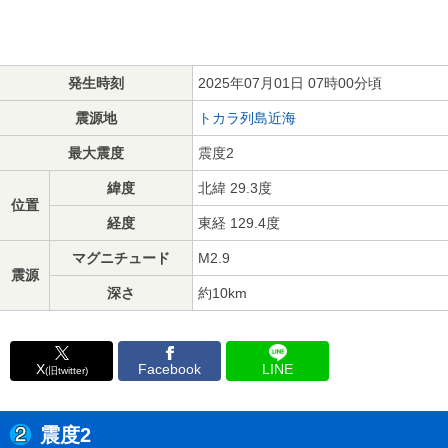
発生時刻
2025年07月01日 07時00分頃
震源地
トカラ列島近海
最大震度
震度2
緯度
北緯 29.3度
位置
経度
東経 129.4度
マグニチュード
M2.9
震源
深さ
約10km
X
Facebook
LINE
(旧twitter)
震度2