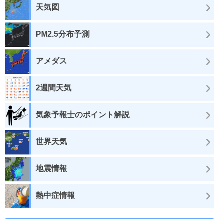
天気図
PM2.5分布予測
アメダス
2週間天気
気象予報士のポイント解説
世界天気
地震情報
熱中症情報