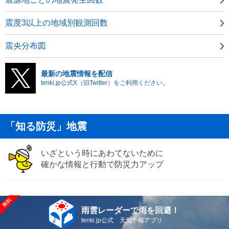
震度3以上の地域別観測回数
震央分布図
最新の地震情報を配信
tenki.jp公式X（旧Twitter）をご利用ください。
「知る防災」地震
いざという時にあわてないために
確かな情報と行動で防災力アップ
雨雲レーダーで雨を回避！
tenki.jp公式 天気予報アプリ