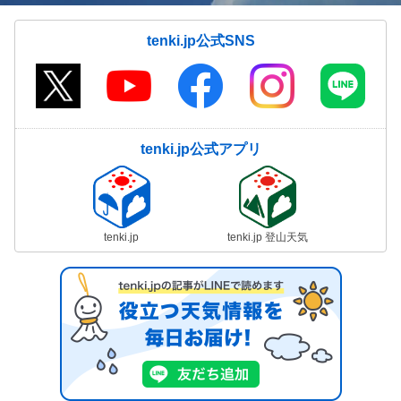
tenki.jp公式SNS
tenki.jp公式アプリ
tenki.jp
tenki.jp 登山天気