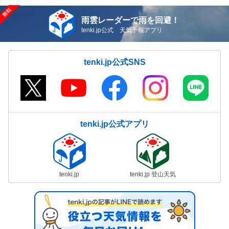
雨雲レーダーで雨を回避！
tenki.jp公式 天気予報アプリ
tenki.jp公式SNS
tenki.jp公式アプリ
tenki.jp
tenki.jp 登山天気