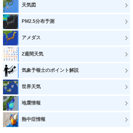
天気図
PM2.5分布予測
アメダス
2週間天気
気象予報士のポイント解説
世界天気
地震情報
熱中症情報