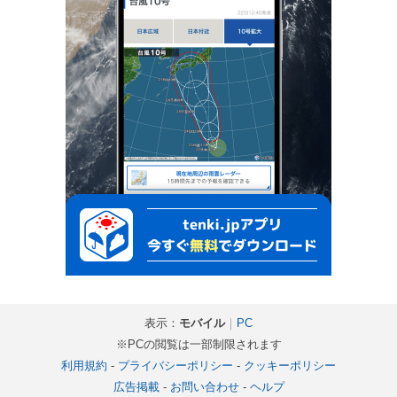
表示：
モバイル
｜
PC
※PCの閲覧は一部制限されます
利用規約
-
プライバシーポリシー
-
クッキーポリシー
広告掲載
-
お問い合わせ
-
ヘルプ