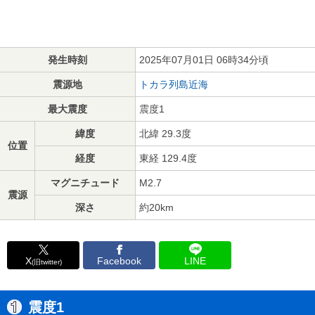
発生時刻
2025年07月01日 06時34分頃
震源地
トカラ列島近海
最大震度
震度1
緯度
北緯 29.3度
位置
経度
東経 129.4度
マグニチュード
M2.7
震源
深さ
約20km
X
Facebook
LINE
(旧twitter)
震度1