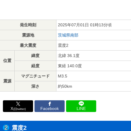
発生時刻
2025年07月01日 01時13分頃
震源地
茨城県南部
最大震度
震度2
緯度
北緯 36.1度
位置
経度
東経 140.0度
マグニチュード
M3.5
震源
深さ
約50km
X
Facebook
LINE
(旧twitter)
震度2