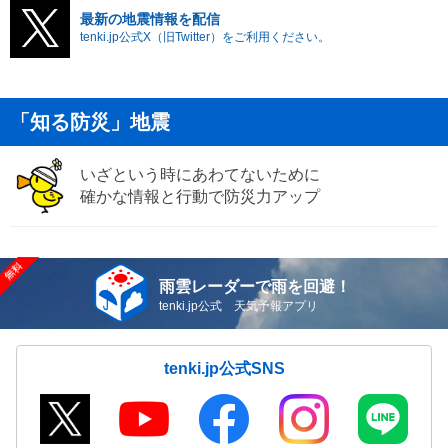
最新の地震情報を配信
tenki.jp公式X（旧Twitter）をご利用ください。
「知る防災」地震
いざという時にあわてないために
確かな情報と行動で防災力アップ
雨雲レーダーで雨を回避！
tenki.jp公式 天気予報アプリ
tenki.jp公式SNS