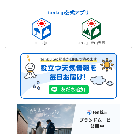
tenki.jp公式アプリ
tenki.jp
tenki.jp 登山天気