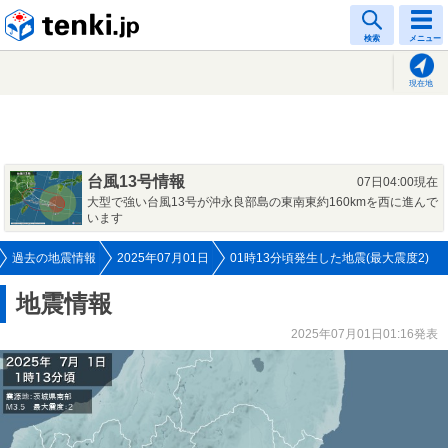
tenki.jp
検索
メニュー
現在地
台風13号情報
07日04:00現在
大型で強い台風13号が沖永良部島の東南東約160kmを西に進んで
います
過去の地震情報
2025年07月01日
01時13分頃発生した地震(最大震度2)
地震情報
2025年07月01日01:16発表