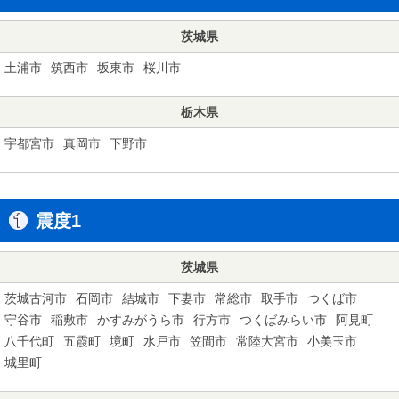
茨城県
土浦市
筑西市
坂東市
桜川市
栃木県
宇都宮市
真岡市
下野市
震度1
茨城県
茨城古河市
石岡市
結城市
下妻市
常総市
取手市
つくば市
守谷市
稲敷市
かすみがうら市
行方市
つくばみらい市
阿見町
八千代町
五霞町
境町
水戸市
笠間市
常陸大宮市
小美玉市
城里町