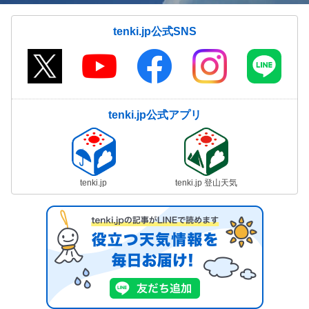
tenki.jp公式SNS
tenki.jp公式アプリ
tenki.jp
tenki.jp 登山天気