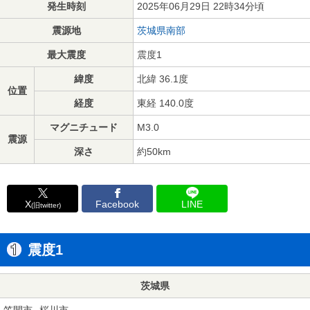
発生時刻
2025年06月29日 22時34分頃
震源地
茨城県南部
最大震度
震度1
緯度
北緯 36.1度
位置
経度
東経 140.0度
マグニチュード
M3.0
震源
深さ
約50km
X
Facebook
LINE
(旧twitter)
震度1
茨城県
笠間市
桜川市