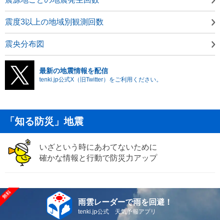
震度3以上の地域別観測回数
震央分布図
最新の地震情報を配信
tenki.jp公式X（旧Twitter）をご利用ください。
「知る防災」地震
いざという時にあわてないために
確かな情報と行動で防災力アップ
雨雲レーダーで雨を回避！
tenki.jp公式 天気予報アプリ