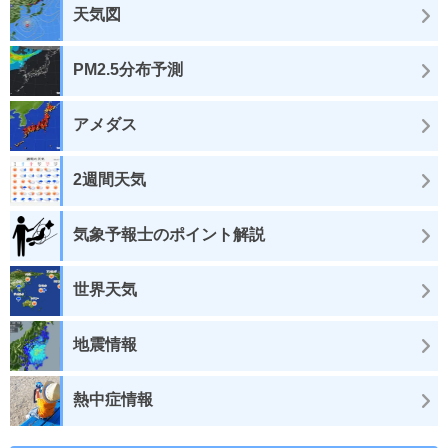
天気図
PM2.5分布予測
アメダス
2週間天気
気象予報士のポイント解説
世界天気
地震情報
熱中症情報