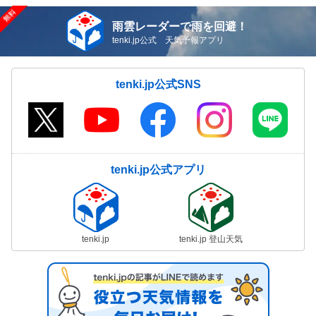
雨雲レーダーで雨を回避！
tenki.jp公式 天気予報アプリ
tenki.jp公式SNS
tenki.jp公式アプリ
tenki.jp
tenki.jp 登山天気