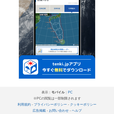
表示：
モバイル
｜
PC
※PCの閲覧は一部制限されます
利用規約
-
プライバシーポリシー
-
クッキーポリシー
広告掲載
-
お問い合わせ
-
ヘルプ