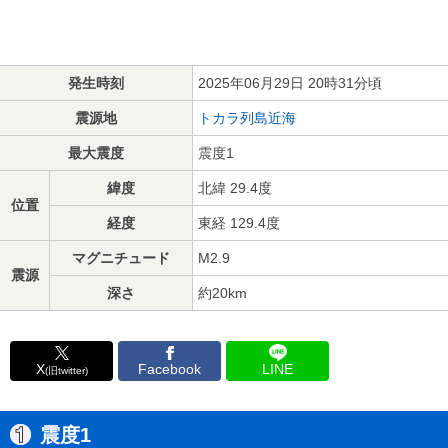
発生時刻
2025年06月29日 20時31分頃
震源地
トカラ列島近海
最大震度
震度1
緯度
北緯 29.4度
位置
経度
東経 129.4度
マグニチュード
M2.9
震源
深さ
約20km
X
Facebook
LINE
(旧twitter)
震度1