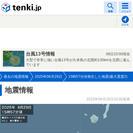
tenki.jp
検索
メニュー
現在地
台風13号情報
08日10:00現在
大型で非常に強い台風13号が久米島の北西約130kmを北西に進ん
でいます
過去の地震情報
2025年06月29日
15時57分頃発生した地震(最大震度2)
地震情報
2025年06月29日16:00発表