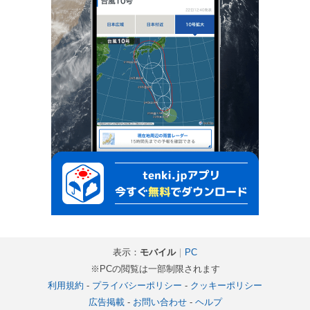
表示：
モバイル
｜
PC
※PCの閲覧は一部制限されます
利用規約
-
プライバシーポリシー
-
クッキーポリシー
広告掲載
-
お問い合わせ
-
ヘルプ