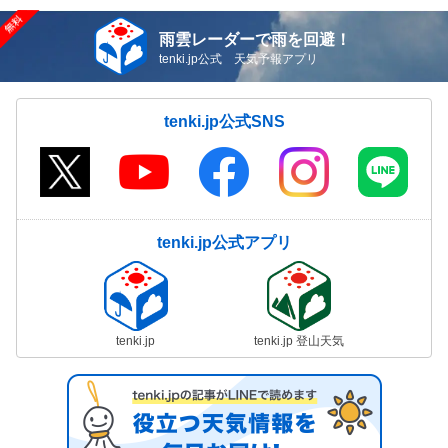
雨雲レーダーで雨を回避！
tenki.jp公式 天気予報アプリ
tenki.jp公式SNS
tenki.jp公式アプリ
tenki.jp
tenki.jp 登山天気