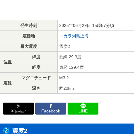
発生時刻
2025年06月29日 15時57分頃
震源地
トカラ列島近海
最大震度
震度2
緯度
北緯 29.3度
位置
経度
東経 129.4度
マグニチュード
M3.2
震源
深さ
約20km
X
Facebook
LINE
(旧twitter)
震度2