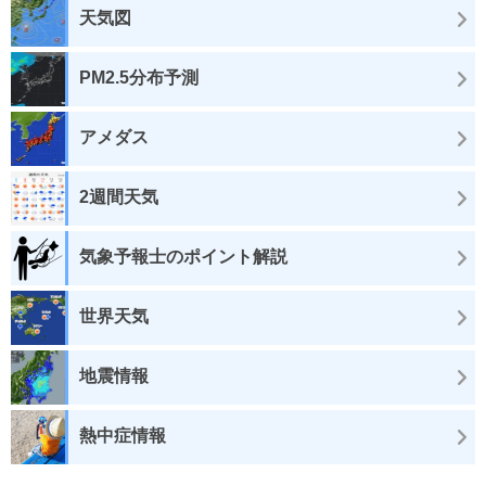
天気図
PM2.5分布予測
アメダス
2週間天気
気象予報士のポイント解説
世界天気
地震情報
熱中症情報