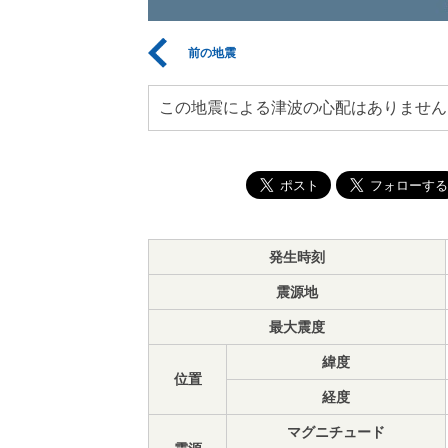
前の地震
この地震による津波の心配はありません
発生時刻
震源地
最大震度
緯度
位置
経度
マグニチュード