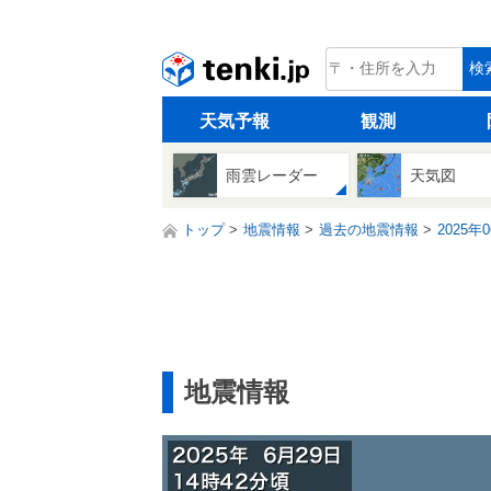
tenki.jp
検
天気予報
観測
雨雲レーダー
天気図
トップ
地震情報
過去の地震情報
2025年
地震情報