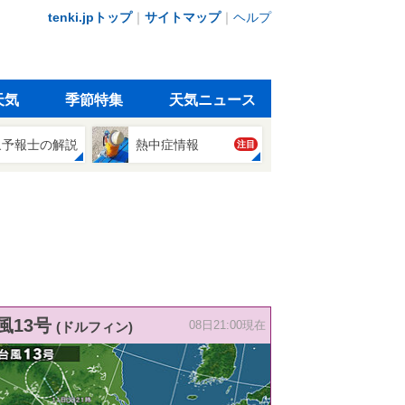
tenki.jpトップ
｜
サイトマップ
｜
ヘルプ
天気
季節特集
天気ニュース
象予報士の解説
熱中症情報
注目
風13号
(ドルフィン)
08日21:00現在