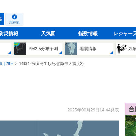
索
現在地
防災情報
天気図
指数情報
レジャー
PM2.5分布予測
地震情報
気
06月29日
14時42分頃発生した地震(最大震度2)
台
2025年06月29日14:44発表