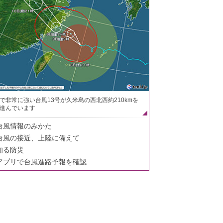
で非常に強い台風13号が久米島の西北西約210kmを
進んでいます
台風情報のみかた
台風の接近、上陸に備えて
知る防災
アプリで台風進路予報を確認