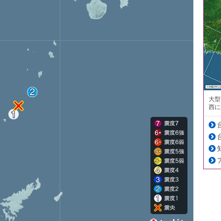
大型
西に