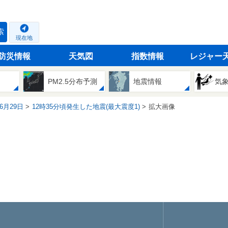
索
現在地
防災情報
天気図
指数情報
レジャー
PM2.5分布予測
地震情報
気
06月29日
12時35分頃発生した地震(最大震度1)
拡大画像