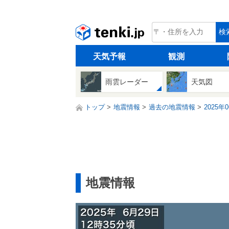
tenki.jp
検
天気予報
観測
雨雲レーダー
天気図
トップ
地震情報
過去の地震情報
2025年
地震情報