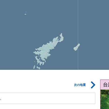
台
次の地震
。