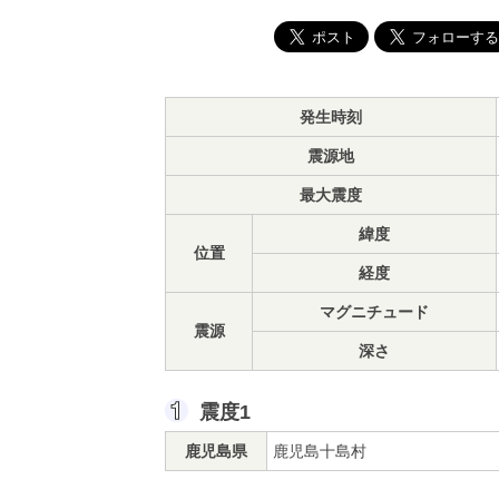
発生時刻
震源地
最大震度
緯度
位置
経度
マグニチュード
震源
深さ
震度1
鹿児島県
鹿児島十島村