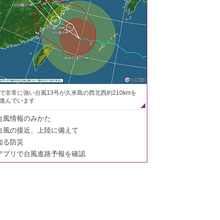
で非常に強い台風13号が久米島の西北西約210kmを
進んでいます
台風情報のみかた
台風の接近、上陸に備えて
知る防災
アプリで台風進路予報を確認