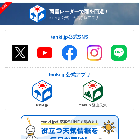
雨雲レーダーで雨を回避！
tenki.jp公式 天気予報アプリ
tenki.jp公式SNS
tenki.jp公式アプリ
tenki.jp
tenki.jp 登山天気