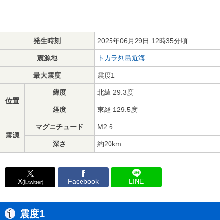
発生時刻
2025年06月29日 12時35分頃
震源地
トカラ列島近海
最大震度
震度1
緯度
北緯 29.3度
位置
経度
東経 129.5度
マグニチュード
M2.6
震源
深さ
約20km
X
Facebook
LINE
(旧twitter)
震度1