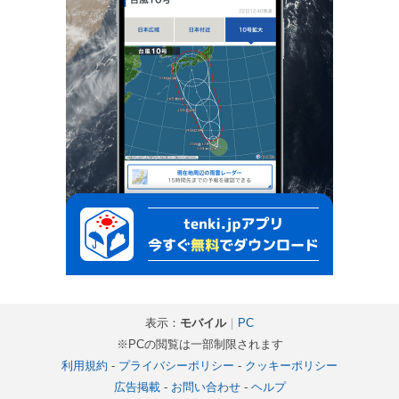
表示：
モバイル
｜
PC
※PCの閲覧は一部制限されます
利用規約
-
プライバシーポリシー
-
クッキーポリシー
広告掲載
-
お問い合わせ
-
ヘルプ