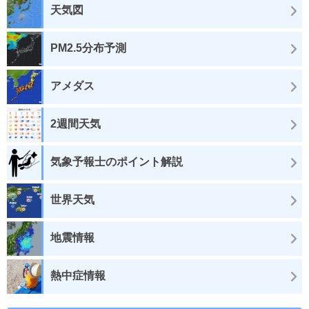
天気図
PM2.5分布予測
アメダス
2週間天気
気象予報士のポイント解説
世界天気
地震情報
熱中症情報