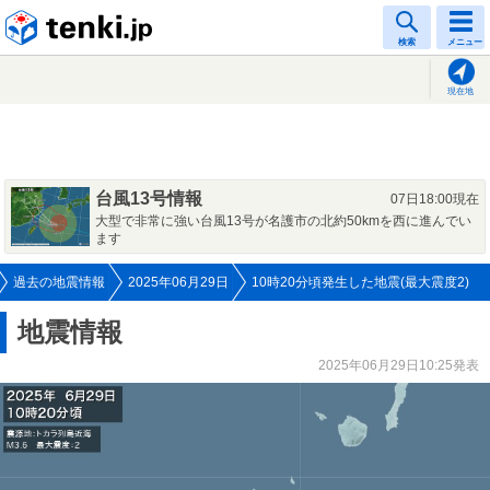
tenki.jp
検索
メニュー
現在地
台風13号情報
07日18:00現在
大型で非常に強い台風13号が名護市の北約50kmを西に進んでい
ます
過去の地震情報
2025年06月29日
10時20分頃発生した地震(最大震度2)
地震情報
2025年06月29日10:25発表