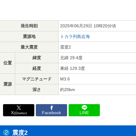
発生時刻
2025年06月29日 10時20分頃
震源地
トカラ列島近海
最大震度
震度2
緯度
北緯 29.4度
位置
経度
東経 129.3度
マグニチュード
M3.6
震源
深さ
約20km
X
Facebook
LINE
(旧twitter)
震度2