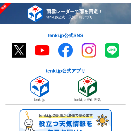
雨雲レーダーで雨を回避！
tenki.jp公式 天気予報アプリ
tenki.jp公式SNS
tenki.jp公式アプリ
tenki.jp
tenki.jp 登山天気