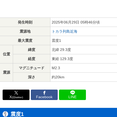
発生時刻
2025年06月29日 05時46分頃
震源地
トカラ列島近海
最大震度
震度1
緯度
北緯 29.3度
位置
経度
東経 129.3度
マグニチュード
M2.3
震源
深さ
約20km
X
Facebook
LINE
(旧twitter)
震度1