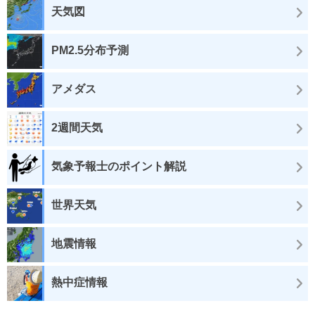
天気図
PM2.5分布予測
アメダス
2週間天気
気象予報士のポイント解説
世界天気
地震情報
熱中症情報