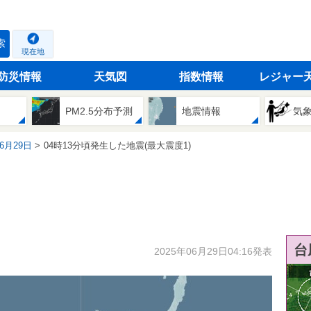
索
現在地
防災情報
天気図
指数情報
レジャー
PM2.5分布予測
地震情報
気
06月29日
04時13分頃発生した地震(最大震度1)
台
2025年06月29日04:16発表