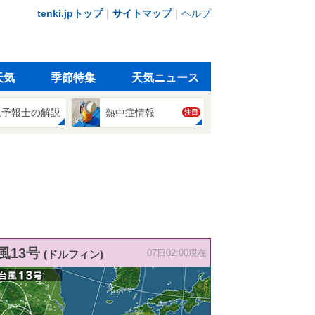
tenki.jpトップ
｜
サイトマップ
｜
ヘルプ
天気
季節特集
天気ニュース
象予報士の解説
熱中症情報
注目
風13号
(ドルフィン)
07日02:00現在