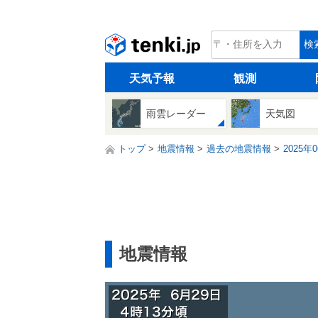
tenki.jp
検
天気予報
観測
雨雲レーダー
天気図
トップ
地震情報
過去の地震情報
2025年
地震情報