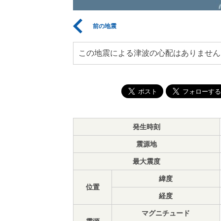
前の地震
この地震による津波の心配はありません
発生時刻
震源地
最大震度
緯度
位置
経度
マグニチュード