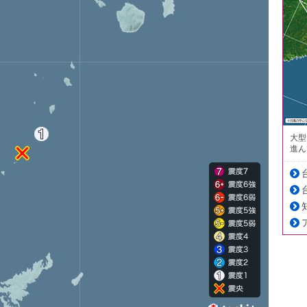
大型
進ん