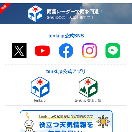
雨雲レーダーで雨を回避！
tenki.jp公式 天気予報アプリ
tenki.jp公式SNS
tenki.jp公式アプリ
tenki.jp
tenki.jp 登山天気