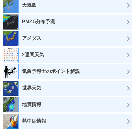
天気図
PM2.5分布予測
アメダス
2週間天気
気象予報士のポイント解説
世界天気
地震情報
熱中症情報