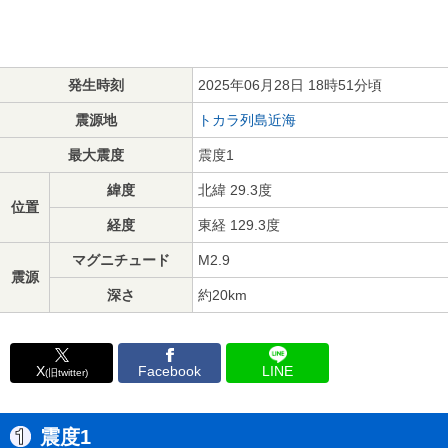
発生時刻
2025年06月28日 18時51分頃
震源地
トカラ列島近海
最大震度
震度1
緯度
北緯 29.3度
位置
経度
東経 129.3度
マグニチュード
M2.9
震源
深さ
約20km
X
Facebook
LINE
(旧twitter)
震度1