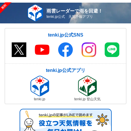
雨雲レーダーで雨を回避！
tenki.jp公式 天気予報アプリ
tenki.jp公式SNS
tenki.jp公式アプリ
tenki.jp
tenki.jp 登山天気