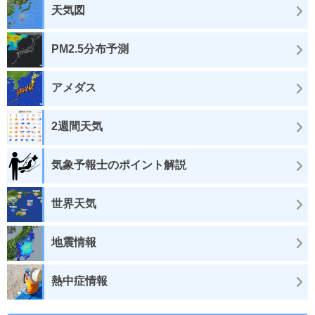
天気図
PM2.5分布予測
アメダス
2週間天気
気象予報士のポイント解説
世界天気
地震情報
熱中症情報