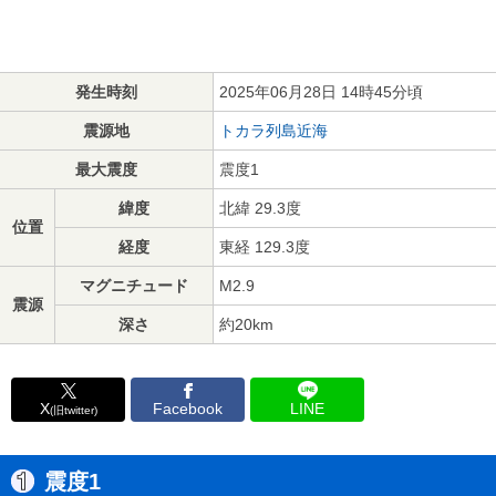
発生時刻
2025年06月28日 14時45分頃
震源地
トカラ列島近海
最大震度
震度1
緯度
北緯 29.3度
位置
経度
東経 129.3度
マグニチュード
M2.9
震源
深さ
約20km
X
Facebook
LINE
(旧twitter)
震度1