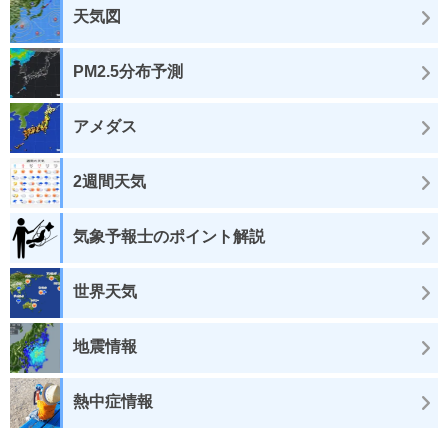
天気図
PM2.5分布予測
アメダス
2週間天気
気象予報士のポイント解説
世界天気
地震情報
熱中症情報