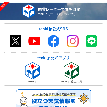
雨雲レーダーで雨を回避！
tenki.jp公式 天気予報アプリ
tenki.jp公式SNS
tenki.jp公式アプリ
tenki.jp
tenki.jp 登山天気