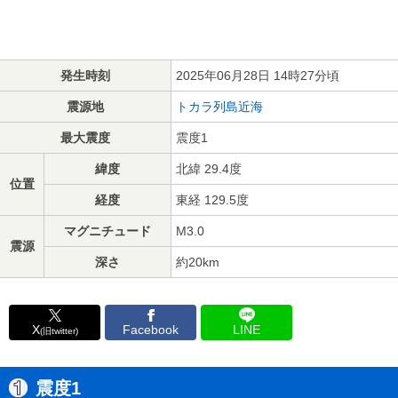
発生時刻
2025年06月28日 14時27分頃
震源地
トカラ列島近海
最大震度
震度1
緯度
北緯 29.4度
位置
経度
東経 129.5度
マグニチュード
M3.0
震源
深さ
約20km
X
Facebook
LINE
(旧twitter)
震度1