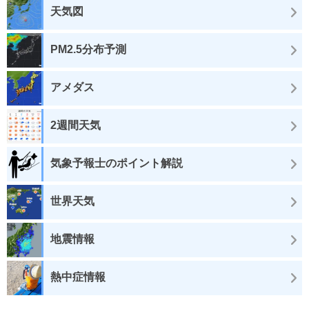
天気図
PM2.5分布予測
アメダス
2週間天気
気象予報士のポイント解説
世界天気
地震情報
熱中症情報