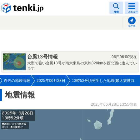
tenki.jp
検索
メニュー
現在地
台風13号情報
06日06:00現在
大型で強い台風13号が南大東島の東約320kmを西北西に進んでい
ます
過去の地震情報
2025年06月28日
13時52分頃発生した地震(最大震度2)
地震情報
2025年06月28日13:55発表