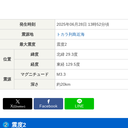
発生時刻
2025年06月28日 13時52分頃
震源地
トカラ列島近海
最大震度
震度2
緯度
北緯 29.3度
位置
経度
東経 129.5度
マグニチュード
M3.3
震源
深さ
約20km
X
Facebook
LINE
(旧twitter)
震度2