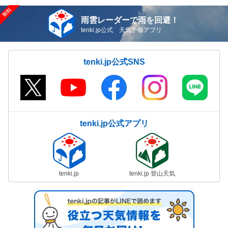
雨雲レーダーで雨を回避！
tenki.jp公式 天気予報アプリ
tenki.jp公式SNS
tenki.jp公式アプリ
tenki.jp
tenki.jp 登山天気