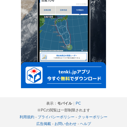
表示：
モバイル
｜
PC
※PCの閲覧は一部制限されます
利用規約
-
プライバシーポリシー
-
クッキーポリシー
広告掲載
-
お問い合わせ
-
ヘルプ