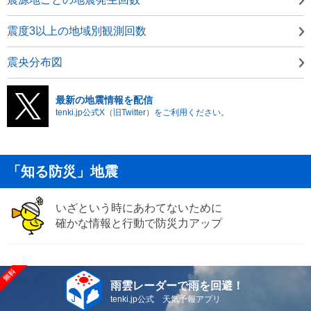
震度3以上の地域別観測回数
震央分布図
最新の地震情報を配信
tenki.jp公式X（旧Twitter）をご利用ください。
「知る防災」地震
いざという時にあわてないために
確かな情報と行動で防災力アップ
雨雲レーダーで雨を回避！
tenki.jp公式 天気予報アプリ