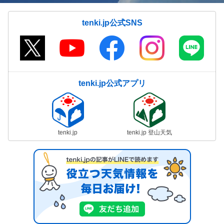
tenki.jp公式SNS
tenki.jp公式アプリ
tenki.jp
tenki.jp 登山天気