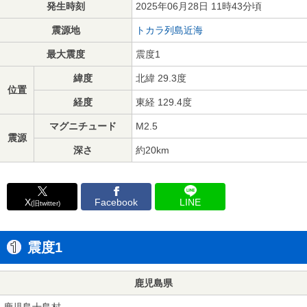
発生時刻
2025年06月28日 11時43分頃
震源地
トカラ列島近海
最大震度
震度1
緯度
北緯 29.3度
位置
経度
東経 129.4度
マグニチュード
M2.5
震源
深さ
約20km
X
Facebook
LINE
(旧twitter)
震度1
鹿児島県
鹿児島十島村