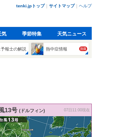
tenki.jpトップ
｜
サイトマップ
｜
ヘルプ
天気
季節特集
天気ニュース
象予報士の解説
熱中症情報
注目
風13号
(ドルフィン)
07日11:00現在