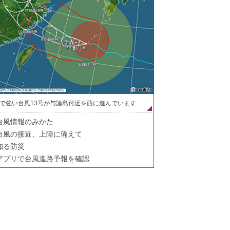
で強い台風13号が与論島付近を西に進んでいます
台風情報のみかた
台風の接近、上陸に備えて
知る防災
アプリで台風進路予報を確認