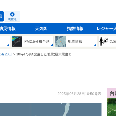
索
現在地
防災情報
天気図
指数情報
レジャー
PM2.5分布予測
地震情報
気
06月28日
10時47分頃発生した地震(最大震度1)
台
2025年06月28日10:50発表