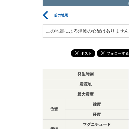
前の地震
この地震による津波の心配はありません
発生時刻
震源地
最大震度
緯度
位置
経度
マグニチュード