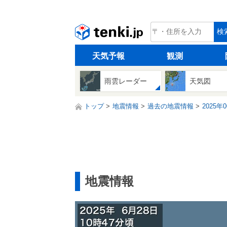
tenki.jp
検
天気予報
観測
雨雲レーダー
天気図
トップ
地震情報
過去の地震情報
2025年
地震情報