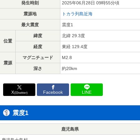
発生時刻
2025年06月28日 09時55分頃
震源地
トカラ列島近海
最大震度
震度1
緯度
北緯 29.3度
位置
経度
東経 129.4度
マグニチュード
M2.8
震源
深さ
約20km
X
Facebook
LINE
(旧twitter)
震度1
鹿児島県
鹿児島十島村