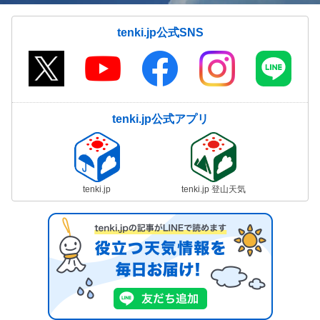
tenki.jp公式SNS
tenki.jp公式アプリ
tenki.jp
tenki.jp 登山天気