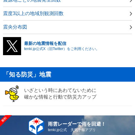
震度3以上の地域別観測回数
震央分布図
最新の地震情報を配信
tenki.jp公式X（旧Twitter）をご利用ください。
「知る防災」地震
いざという時にあわてないために
確かな情報と行動で防災力アップ
雨雲レーダーで雨を回避！
tenki.jp公式 天気予報アプリ