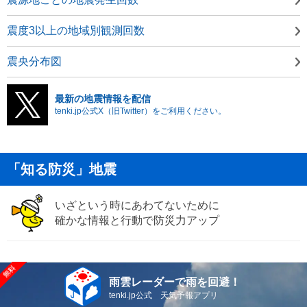
震度3以上の地域別観測回数
震央分布図
最新の地震情報を配信
tenki.jp公式X（旧Twitter）をご利用ください。
「知る防災」地震
いざという時にあわてないために
確かな情報と行動で防災力アップ
雨雲レーダーで雨を回避！
tenki.jp公式 天気予報アプリ