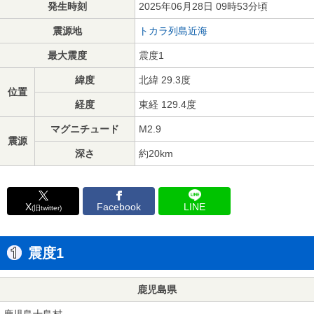
発生時刻
2025年06月28日 09時53分頃
震源地
トカラ列島近海
最大震度
震度1
緯度
北緯 29.3度
位置
経度
東経 129.4度
マグニチュード
M2.9
震源
深さ
約20km
X
Facebook
LINE
(旧twitter)
震度1
鹿児島県
鹿児島十島村