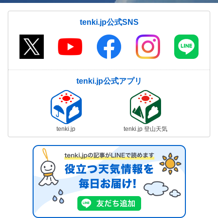
tenki.jp公式SNS
tenki.jp公式アプリ
tenki.jp
tenki.jp 登山天気