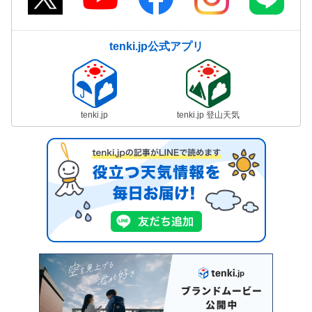
tenki.jp公式アプリ
tenki.jp
tenki.jp 登山天気