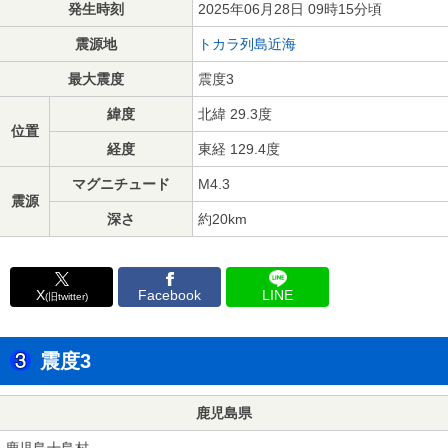
発生時刻
2025年06月28日 09時15分頃
震源地
トカラ列島近海
最大震度
震度3
緯度
北緯 29.3度
位置
経度
東経 129.4度
マグニチュード
M4.3
震源
深さ
約20km
X
Facebook
LINE
(旧twitter)
震度3
鹿児島県
鹿児島十島村