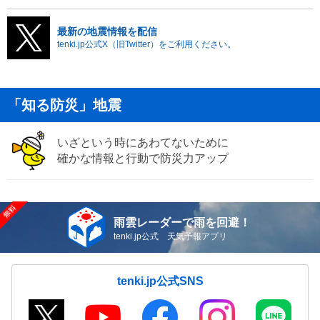
最新の地震情報を配信
tenki.jp公式X（旧Twitter）をご利用ください。
「知る防災」地震
いざという時にあわてないために
確かな情報と行動で防災力アップ
雨雲レーダーで雨を回避！
tenki.jp公式 天気予報アプリ
tenki.jp公式SNS