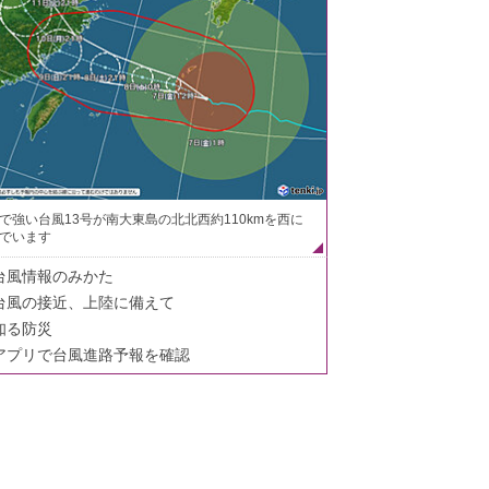
で強い台風13号が南大東島の北北西約110kmを西に
でいます
台風情報のみかた
台風の接近、上陸に備えて
知る防災
アプリで台風進路予報を確認