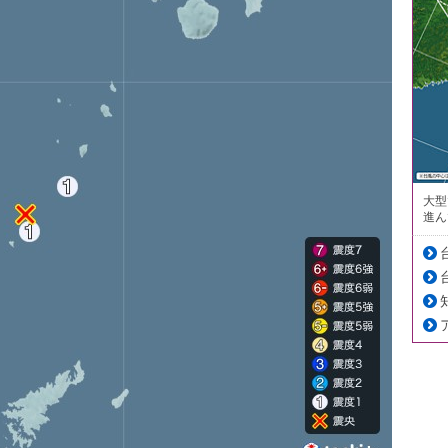
大型
進ん