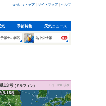
tenki.jpトップ
｜
サイトマップ
｜
ヘルプ
天気
季節特集
天気ニュース
象予報士の解説
熱中症情報
注目
風13号
(ドルフィン)
07日01:00現在