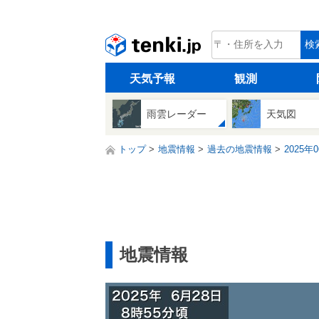
tenki.jp
検
天気予報
観測
雨雲レーダー
天気図
トップ
地震情報
過去の地震情報
2025年
地震情報