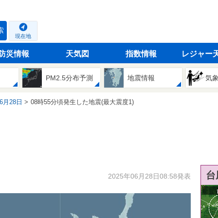
索
現在地
防災情報
天気図
指数情報
レジャー
PM2.5分布予測
地震情報
気
06月28日
08時55分頃発生した地震(最大震度1)
台
2025年06月28日08:58発表