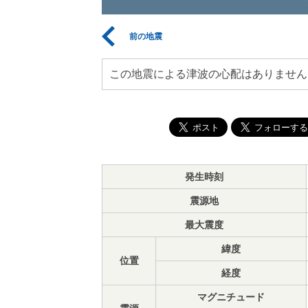
前の地震
この地震による津波の心配はありません
発生時刻
震源地
最大震度
緯度
位置
経度
マグニチュード