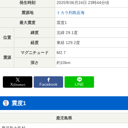
発生時刻
2025年06月24日 23時44分頃
震源地
トカラ列島近海
最大震度
震度1
緯度
北緯 29.1度
位置
経度
東経 129.2度
マグニチュード
M2.7
震源
深さ
約10km
X
Facebook
LINE
(旧twitter)
震度1
鹿児島県
鹿児島十島村