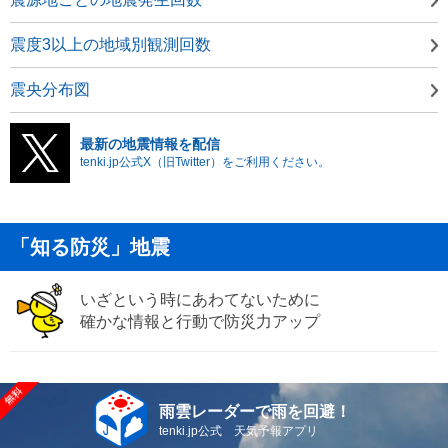
震度3以上の地域別観測回数
震央分布図
最新の地震情報を配信
tenki.jp公式X（旧Twitter）をご利用ください。
「知る防災」地震
いざという時にあわてないために
確かな情報と行動で防災力アップ
雨雲レーダーで雨を回避！
tenki.jp公式 天気予報アプリ