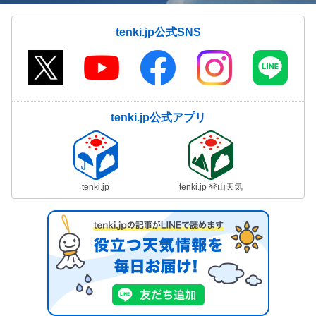
tenki.jp公式SNS
tenki.jp公式アプリ
tenki.jp
tenki.jp 登山天気