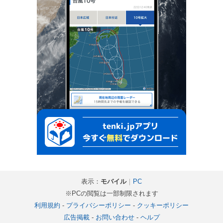
表示：
モバイル
｜
PC
※PCの閲覧は一部制限されます
利用規約
-
プライバシーポリシー
-
クッキーポリシー
広告掲載
-
お問い合わせ
-
ヘルプ