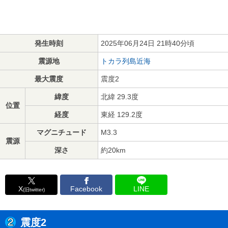
発生時刻
2025年06月24日 21時40分頃
震源地
トカラ列島近海
最大震度
震度2
緯度
北緯 29.3度
位置
経度
東経 129.2度
マグニチュード
M3.3
震源
深さ
約20km
X
Facebook
LINE
(旧twitter)
震度2