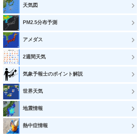
天気図
PM2.5分布予測
アメダス
2週間天気
気象予報士のポイント解説
世界天気
地震情報
熱中症情報