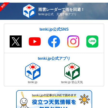
雨雲レーダーで雨を回避！
tenki.jp公式 天気予報アプリ
tenki.jp公式SNS
tenki.jp公式アプリ
tenki.jp
tenki.jp 登山天気