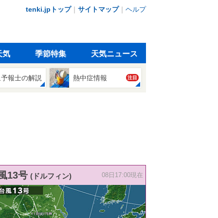
tenki.jpトップ
｜
サイトマップ
｜
ヘルプ
天気
季節特集
天気ニュース
象予報士の解説
熱中症情報
注目
風13号
(ドルフィン)
08日17:00現在