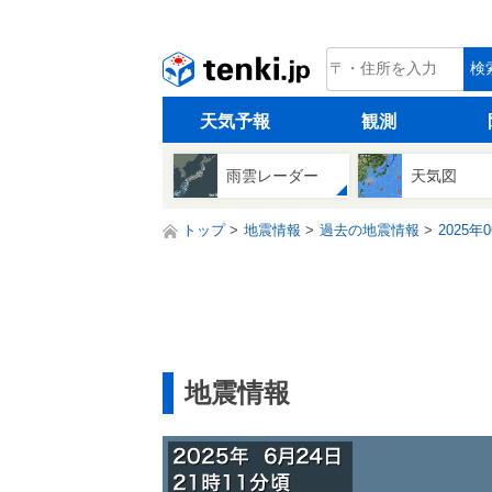
tenki.jp
検
天気予報
観測
雨雲レーダー
天気図
トップ
地震情報
過去の地震情報
2025年
地震情報