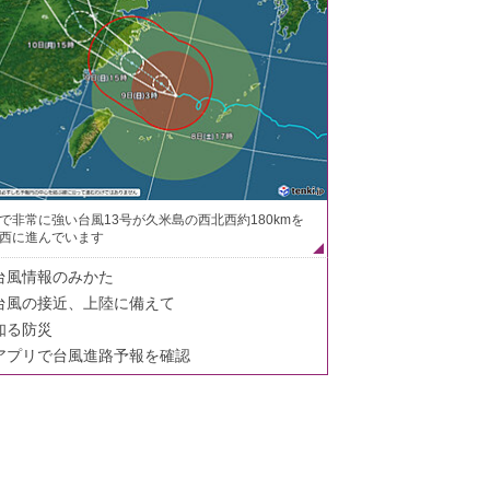
で非常に強い台風13号が久米島の西北西約180kmを
西に進んでいます
台風情報のみかた
台風の接近、上陸に備えて
知る防災
アプリで台風進路予報を確認