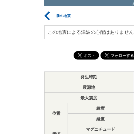
前の地震
この地震による津波の心配はありません
発生時刻
震源地
最大震度
緯度
位置
経度
マグニチュード