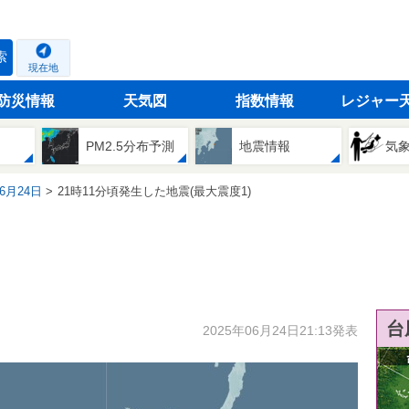
索
現在地
防災情報
天気図
指数情報
レジャー
PM2.5分布予測
地震情報
気
06月24日
21時11分頃発生した地震(最大震度1)
台
2025年06月24日21:13発表