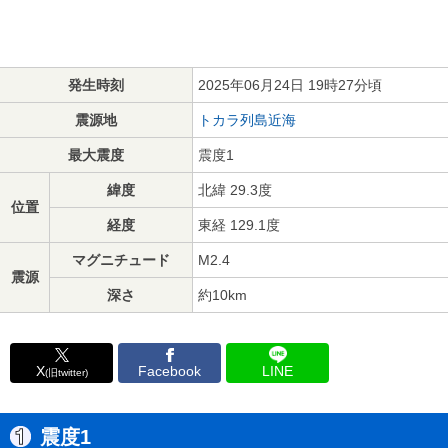
発生時刻
2025年06月24日 19時27分頃
震源地
トカラ列島近海
最大震度
震度1
緯度
北緯 29.3度
位置
経度
東経 129.1度
マグニチュード
M2.4
震源
深さ
約10km
X
Facebook
LINE
(旧twitter)
震度1