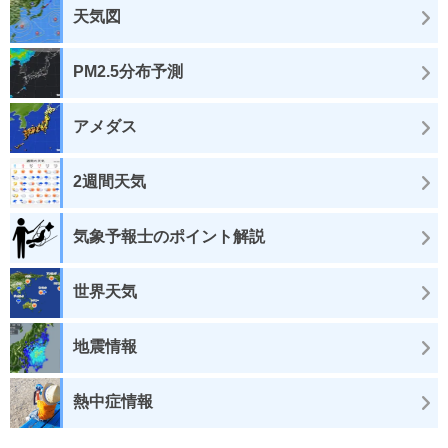
天気図
PM2.5分布予測
アメダス
2週間天気
気象予報士のポイント解説
世界天気
地震情報
熱中症情報