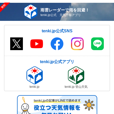
雨雲レーダーで雨を回避！
tenki.jp公式 天気予報アプリ
tenki.jp公式SNS
tenki.jp公式アプリ
tenki.jp
tenki.jp 登山天気