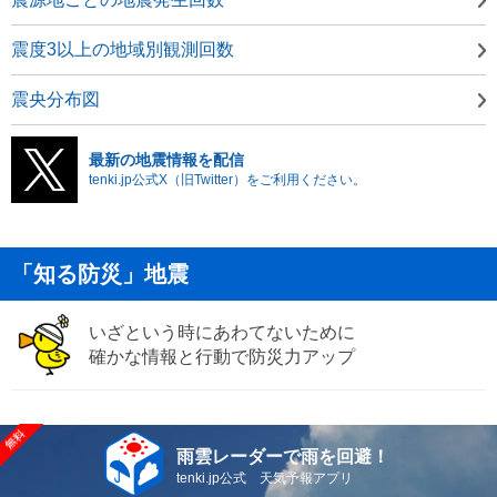
震度3以上の地域別観測回数
震央分布図
最新の地震情報を配信
tenki.jp公式X（旧Twitter）をご利用ください。
「知る防災」地震
いざという時にあわてないために
確かな情報と行動で防災力アップ
雨雲レーダーで雨を回避！
tenki.jp公式 天気予報アプリ