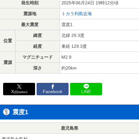
発生時刻
2025年06月24日 19時12分頃
震源地
トカラ列島近海
最大震度
震度1
緯度
北緯 29.3度
位置
経度
東経 129.3度
マグニチュード
M2.9
震源
深さ
約20km
X
Facebook
LINE
(旧twitter)
震度1
鹿児島県
鹿児島十島村