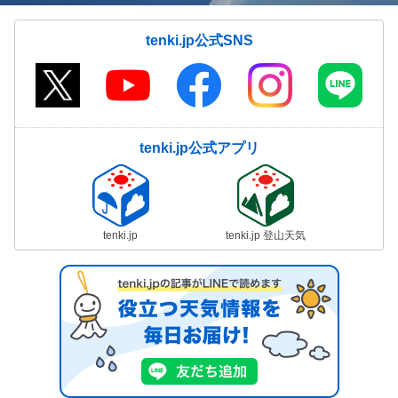
tenki.jp公式SNS
tenki.jp公式アプリ
tenki.jp
tenki.jp 登山天気