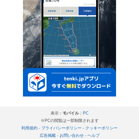
表示：
モバイル
｜
PC
※PCの閲覧は一部制限されます
利用規約
-
プライバシーポリシー
-
クッキーポリシー
広告掲載
-
お問い合わせ
-
ヘルプ