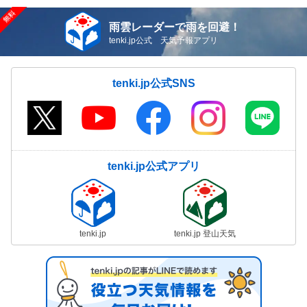
雨雲レーダーで雨を回避！
tenki.jp公式 天気予報アプリ
tenki.jp公式SNS
tenki.jp公式アプリ
tenki.jp
tenki.jp 登山天気