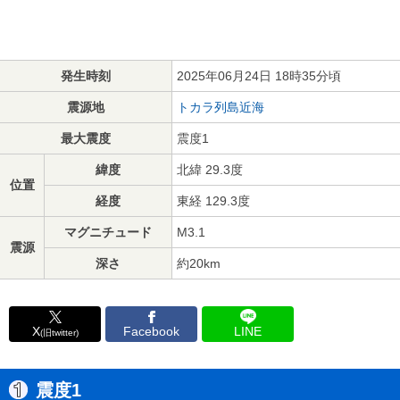
発生時刻
2025年06月24日 18時35分頃
震源地
トカラ列島近海
最大震度
震度1
緯度
北緯 29.3度
位置
経度
東経 129.3度
マグニチュード
M3.1
震源
深さ
約20km
X
Facebook
LINE
(旧twitter)
震度1