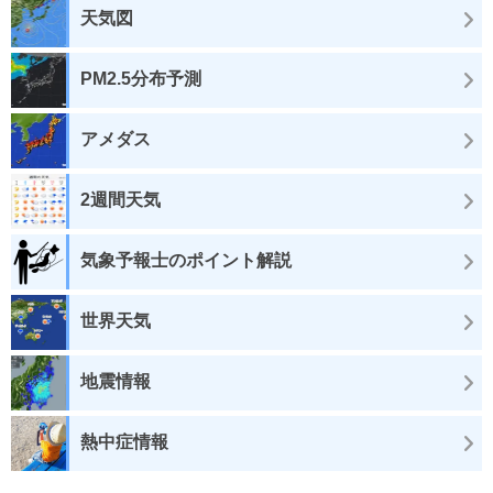
天気図
PM2.5分布予測
アメダス
2週間天気
気象予報士のポイント解説
世界天気
地震情報
熱中症情報