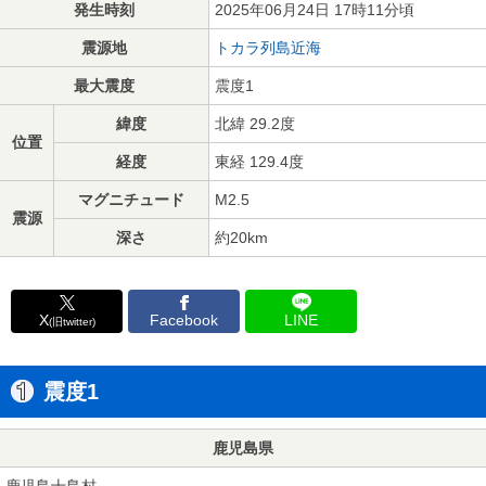
発生時刻
2025年06月24日 17時11分頃
震源地
トカラ列島近海
最大震度
震度1
緯度
北緯 29.2度
位置
経度
東経 129.4度
マグニチュード
M2.5
震源
深さ
約20km
X
Facebook
LINE
(旧twitter)
震度1
鹿児島県
鹿児島十島村