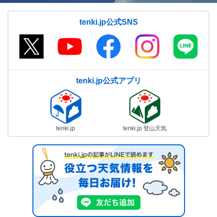
tenki.jp公式SNS
tenki.jp公式アプリ
tenki.jp
tenki.jp 登山天気