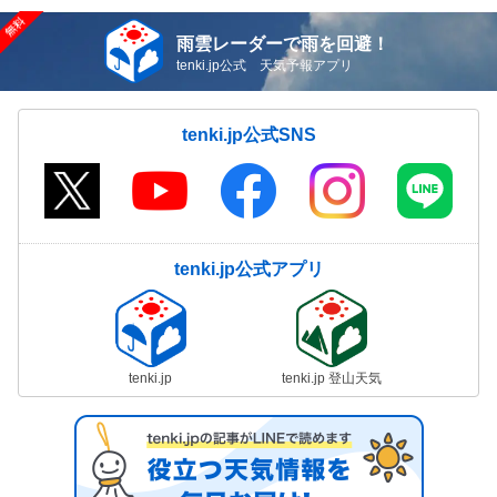
雨雲レーダーで雨を回避！
tenki.jp公式 天気予報アプリ
tenki.jp公式SNS
tenki.jp公式アプリ
tenki.jp
tenki.jp 登山天気