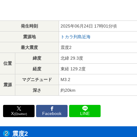
発生時刻
2025年06月24日 17時01分頃
震源地
トカラ列島近海
最大震度
震度2
緯度
北緯 29.3度
位置
経度
東経 129.2度
マグニチュード
M3.2
震源
深さ
約20km
X
Facebook
LINE
(旧twitter)
震度2