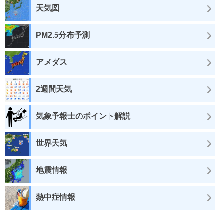
天気図
PM2.5分布予測
アメダス
2週間天気
気象予報士のポイント解説
世界天気
地震情報
熱中症情報