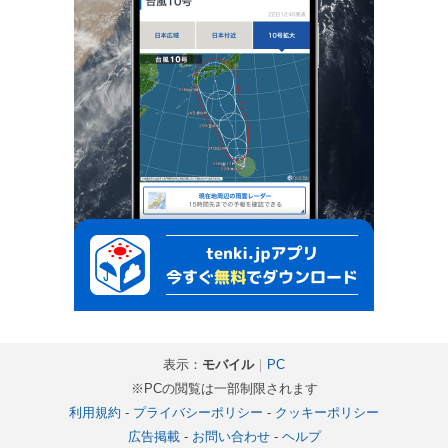
表示：
モバイル
｜
PC
※PCの閲覧は一部制限されます
利用規約
-
プライバシーポリシー
-
クッキーポリシー
広告掲載
-
お問い合わせ
-
ヘルプ