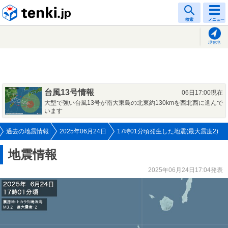
tenki.jp
検索
メニュー
現在地
台風13号情報
06日17:00現在
大型で強い台風13号が南大東島の北東約130kmを西北西に進んで
います
過去の地震情報
2025年06月24日
17時01分頃発生した地震(最大震度2)
地震情報
2025年06月24日17:04発表