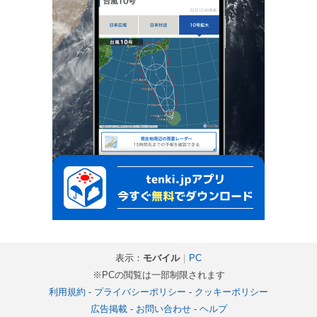
表示：
モバイル
｜
PC
※PCの閲覧は一部制限されます
利用規約
-
プライバシーポリシー
-
クッキーポリシー
広告掲載
-
お問い合わせ
-
ヘルプ