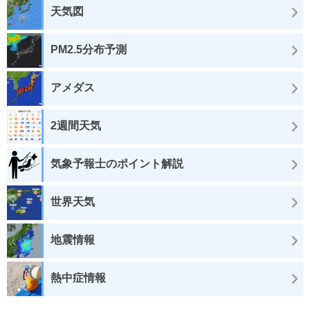
天気図
PM2.5分布予測
アメダス
2週間天気
気象予報士のポイント解説
世界天気
地震情報
熱中症情報