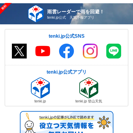
雨雲レーダーで雨を回避！
tenki.jp公式 天気予報アプリ
tenki.jp公式SNS
tenki.jp公式アプリ
tenki.jp
tenki.jp 登山天気