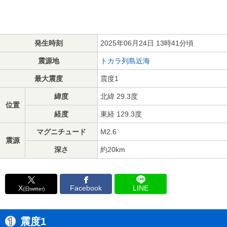
発生時刻
2025年06月24日 13時41分頃
震源地
トカラ列島近海
最大震度
震度1
緯度
北緯 29.3度
位置
経度
東経 129.3度
マグニチュード
M2.6
震源
深さ
約20km
X
Facebook
LINE
(旧twitter)
震度1