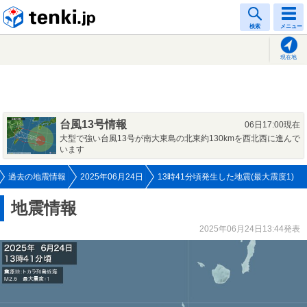
tenki.jp
検索
メニュー
現在地
台風13号情報
06日17:00現在
大型で強い台風13号が南大東島の北東約130kmを西北西に進んで
います
過去の地震情報
2025年06月24日
13時41分頃発生した地震(最大震度1)
地震情報
2025年06月24日13:44発表