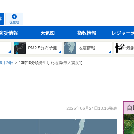
索
現在地
防災情報
天気図
指数情報
レジャー
PM2.5分布予測
地震情報
気
06月24日
13時10分頃発生した地震(最大震度1)
台
2025年06月24日13:16発表