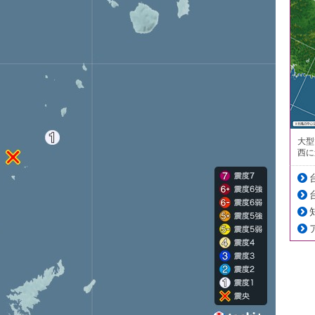
大型
西に