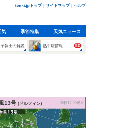
tenki.jpトップ
｜
サイトマップ
｜
ヘルプ
天気
季節特集
天気ニュース
象予報士の解説
熱中症情報
注目
風13号
(ドルフィン)
08日14:00現在