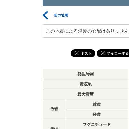
前の地震
この地震による津波の心配はありません
発生時刻
震源地
最大震度
緯度
位置
経度
マグニチュード