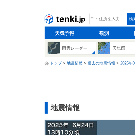
tenki.jp
検
天気予報
観測
雨雲レーダー
天気図
トップ
地震情報
過去の地震情報
2025年
地震情報