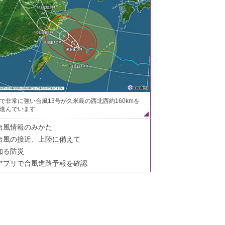
で非常に強い台風13号が久米島の西北西約160kmを
進んでいます
台風情報のみかた
台風の接近、上陸に備えて
知る防災
アプリで台風進路予報を確認