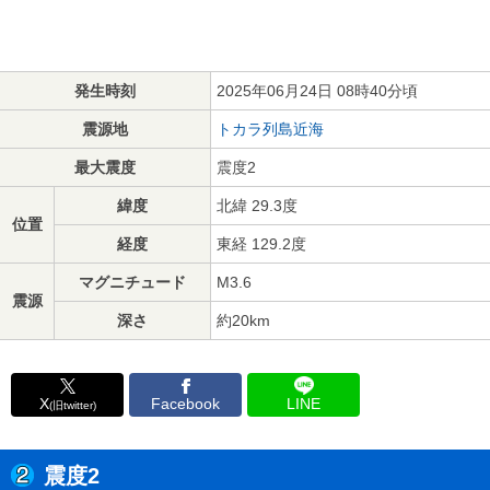
発生時刻
2025年06月24日 08時40分頃
震源地
トカラ列島近海
最大震度
震度2
緯度
北緯 29.3度
位置
経度
東経 129.2度
マグニチュード
M3.6
震源
深さ
約20km
X
Facebook
LINE
(旧twitter)
震度2