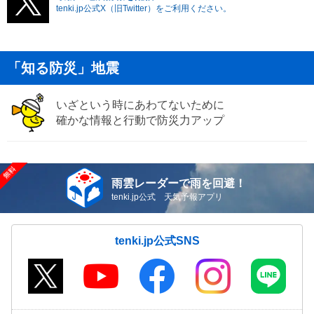
tenki.jp公式X（旧Twitter）をご利用ください。
「知る防災」地震
いざという時にあわてないために
確かな情報と行動で防災力アップ
雨雲レーダーで雨を回避！
tenki.jp公式 天気予報アプリ
tenki.jp公式SNS