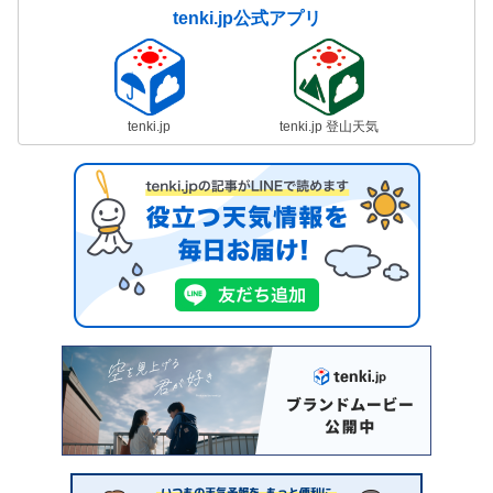
tenki.jp公式アプリ
tenki.jp
tenki.jp 登山天気