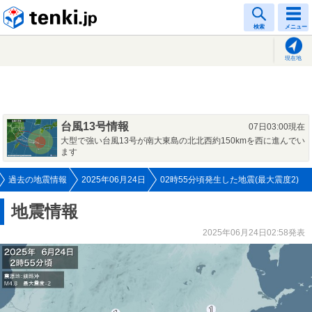
tenki.jp
検索
メニュー
現在地
台風13号情報
07日03:00現在
大型で強い台風13号が南大東島の北北西約150kmを西に進んでい
ます
過去の地震情報
2025年06月24日
02時55分頃発生した地震(最大震度2)
地震情報
2025年06月24日02:58発表