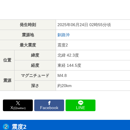
発生時刻
2025年06月24日 02時55分頃
震源地
釧路沖
最大震度
震度2
緯度
北緯 42.3度
位置
経度
東経 144.5度
マグニチュード
M4.8
震源
深さ
約20km
X
Facebook
LINE
(旧twitter)
震度2