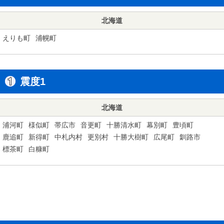
北海道
えりも町
浦幌町
震度1
北海道
浦河町
様似町
帯広市
音更町
十勝清水町
幕別町
豊頃町
鹿追町
新得町
中札内村
更別村
十勝大樹町
広尾町
釧路市
標茶町
白糠町