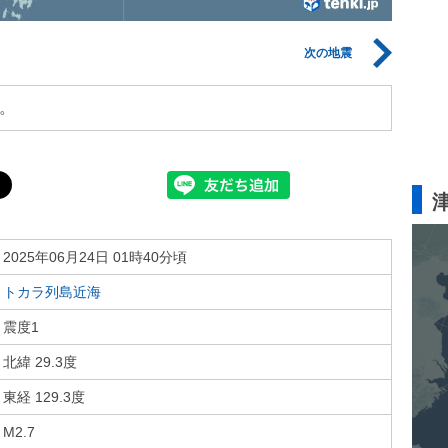
次の地震
。
2025年06月24日 01時40分頃
トカラ列島近海
震度1
北緯 29.3度
東経 129.3度
M2.7