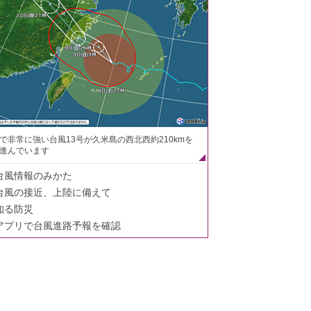
で非常に強い台風13号が久米島の西北西約210kmを
進んでいます
台風情報のみかた
台風の接近、上陸に備えて
知る防災
アプリで台風進路予報を確認