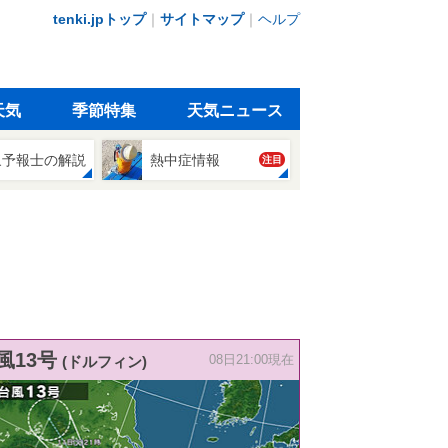
tenki.jpトップ
｜
サイトマップ
｜
ヘルプ
天気
季節特集
天気ニュース
象予報士の解説
熱中症情報
注目
風13号
(ドルフィン)
08日21:00現在