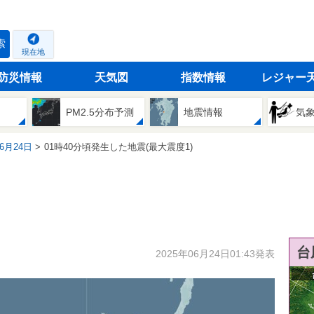
索
現在地
防災情報
天気図
指数情報
レジャー
PM2.5分布予測
地震情報
気
06月24日
01時40分頃発生した地震(最大震度1)
台
2025年06月24日01:43発表