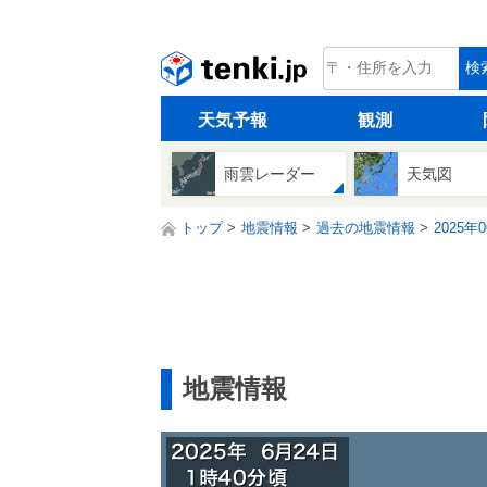
tenki.jp
検
天気予報
観測
雨雲レーダー
天気図
トップ
地震情報
過去の地震情報
2025年
地震情報