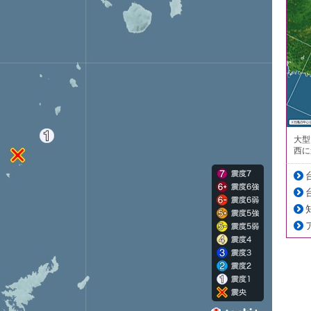
大型
西に