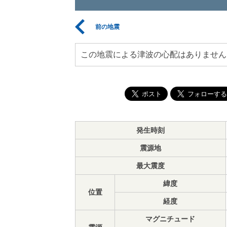
前の地震
この地震による津波の心配はありません
発生時刻
震源地
最大震度
緯度
位置
経度
マグニチュード