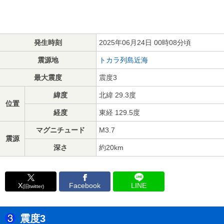
発生時刻
2025年06月24日 00時08分頃
震源地
トカラ列島近海
最大震度
震度3
緯度
北緯 29.3度
位置
経度
東経 129.5度
マグニチュード
M3.7
震源
深さ
約20km
X
Facebook
LINE
(旧twitter)
震度3