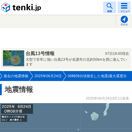
tenki.jp
検索
メニュー
現在地
台風13号情報
07日18:00現在
大型で非常に強い台風13号が名護市の北約50kmを西に進んでい
ます
過去の地震情報
2025年06月24日
00時08分頃発生した地震(最大震度3)
地震情報
2025年06月24日00:11発表