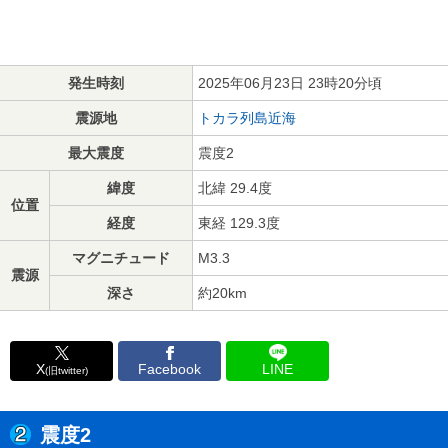
発生時刻
2025年06月23日 23時20分頃
震源地
トカラ列島近海
最大震度
震度2
緯度
北緯 29.4度
位置
経度
東経 129.3度
マグニチュード
M3.3
震源
深さ
約20km
X
Facebook
LINE
(旧twitter)
震度2