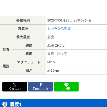
発生時刻
2025年06月23日 23時07分頃
震源地
トカラ列島近海
最大震度
震度1
緯度
北緯 29.3度
位置
経度
東経 129.4度
マグニチュード
M2.5
震源
深さ
約20km
X
Facebook
LINE
(旧twitter)
震度1