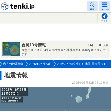
tenki.jp
検索
メニュー
現在地
台風13号情報
06日19:00現在
大型で強い台風13号が南大東島の北北東約110kmを西に進んでい
ます
過去の地震情報
2025年06月23日
23時07分頃発生した地震(最大震度1)
地震情報
2025年06月23日23:11発表