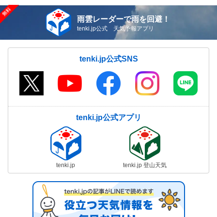
雨雲レーダーで雨を回避！
tenki.jp公式 天気予報アプリ
tenki.jp公式SNS
tenki.jp公式アプリ
tenki.jp
tenki.jp 登山天気