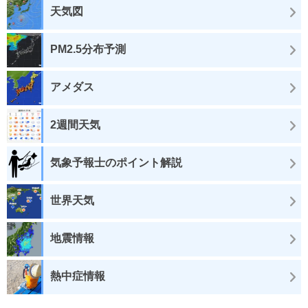
天気図
PM2.5分布予測
アメダス
2週間天気
気象予報士のポイント解説
世界天気
地震情報
熱中症情報