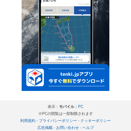
表示：
モバイル
｜
PC
※PCの閲覧は一部制限されます
利用規約
-
プライバシーポリシー
-
クッキーポリシー
広告掲載
-
お問い合わせ
-
ヘルプ