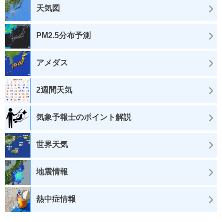
天気図
PM2.5分布予測
アメダス
2週間天気
気象予報士のポイント解説
世界天気
地震情報
熱中症情報