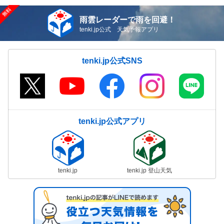
雨雲レーダーで雨を回避！
tenki.jp公式 天気予報アプリ
tenki.jp公式SNS
tenki.jp公式アプリ
tenki.jp
tenki.jp 登山天気