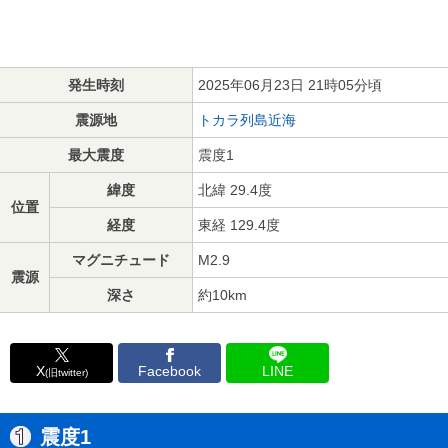
発生時刻
2025年06月23日 21時05分頃
震源地
トカラ列島近海
最大震度
震度1
緯度
北緯 29.4度
位置
経度
東経 129.4度
マグニチュード
M2.9
震源
深さ
約10km
X
Facebook
LINE
(旧twitter)
震度1